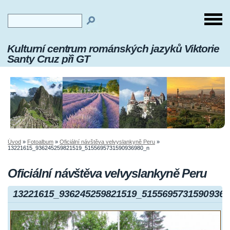
Kulturní centrum románských jazyků Viktorie
Santy Cruz při GT
Úvod
»
Fotoalbum
»
Oficiální návštěva velvyslankyně Peru
»
13221615_936245259821519_5155695731590936980_n
Oficiální návštěva velvyslankyně Peru
13221615_936245259821519_51556957315909369