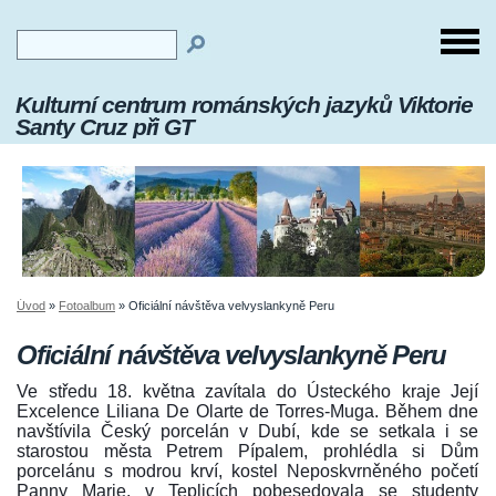
Kulturní centrum románských jazyků Viktorie
Santy Cruz při GT
Úvod
»
Fotoalbum
»
Oficiální návštěva velvyslankyně Peru
Oficiální návštěva velvyslankyně Peru
Ve středu 18. května zavítala do Ústeckého kraje Její
Excelence Liliana De Olarte de Torres-Muga. Během dne
navštívila Český porcelán v Dubí, kde se setkala i se
starostou města Petrem Pípalem, prohlédla si Dům
porcelánu s modrou krví, kostel Neposkvrněného početí
Panny Marie, v Teplicích pobesedovala se studenty