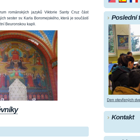
rum románských jazyků Viktorie Santy Cruz část
Poslední 
ch sester sv. Karla Boromejského, která je součástí
tní Beuronskou kapli.
Den otevřených dve
ěvníky
Kontakt