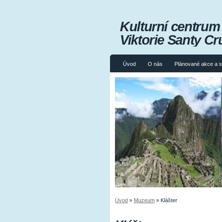
Kulturní centru
Viktorie Santy Cr
Úvod
O nás
Plánované akce a 
Úvod
»
Muzeum
»
Klášter