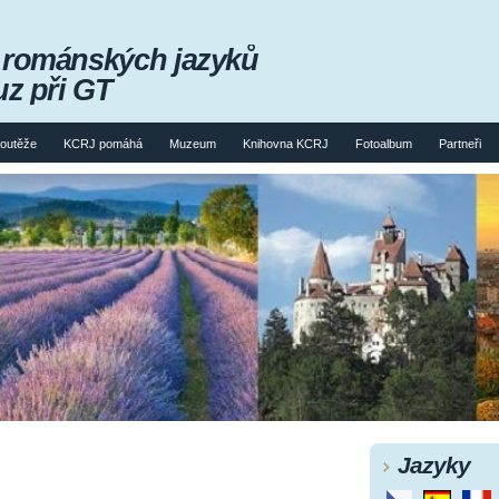
m románských jazyků
uz při GT
soutěže
KCRJ pomáhá
Muzeum
Knihovna KCRJ
Fotoalbum
Partneři
Jazyky