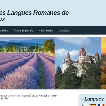
 des Langues Romanes de
uz
ctivités
Album de photos
Nous aidons
Contacts
ucnost pro Afriku - nejlepší práce
»
Maska - Nikol
Langues
rie 12+)