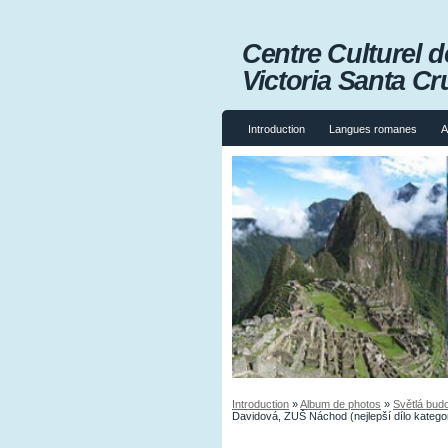
Centre Culturel
Victoria Santa Cr
Introduction
Langues romanes
A
Introduction
»
Album de photos
»
Světlá budo
Davidová, ZUŠ Náchod (nejlepší dílo katego