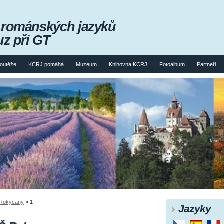
m románských jazyků
uz při GT
soutěže
KCRJ pomáhá
Muzeum
Knihovna KCRJ
Fotoalbum
Partneři
 Rokycany
»
1
Jazyky