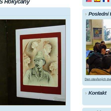
UŠ Rokycany
Poslední 
Den otevřených dve
Kontakt