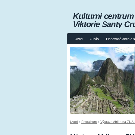
Kulturní centru
Viktorie Santy Cr
Úvod
O nás
Plánované akce a 
Úvod
»
Fotoalbum
»
Výstava Afrika na ZUŠ