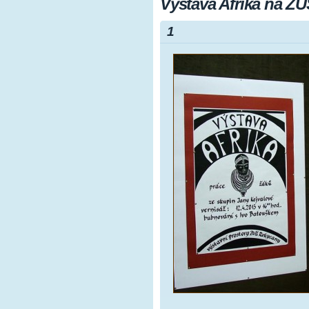
Výstava Afrika na Z
1