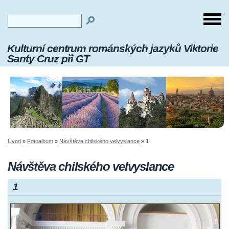
Kulturní centrum románských jazyků Viktorie
Santy Cruz při GT
Úvod
»
Fotoalbum
»
Návštěva chilského velvyslance
»
1
Návštěva chilského velvyslance
1