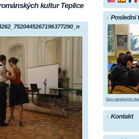
 románských kultur Teplice
Poslední 
4262_7520445267196377290_n
Den otevřených dve
Kontakt