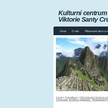
Kulturní centru
Viktorie Santy Cr
Úvod
O nás
Plánované akce a 
Úvod
»
Fotoalbum
»
Mezinárodní festival ro
12141503_813251175454262_75204452671