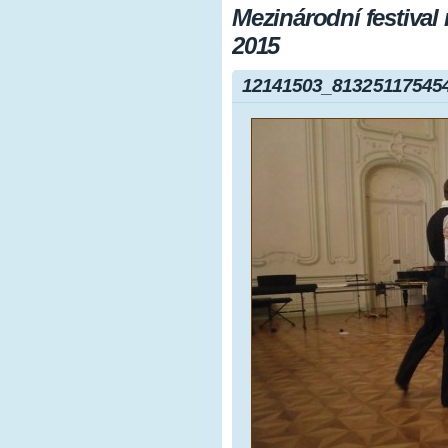
Mezinárodní festival
2015
12141503_81325117545