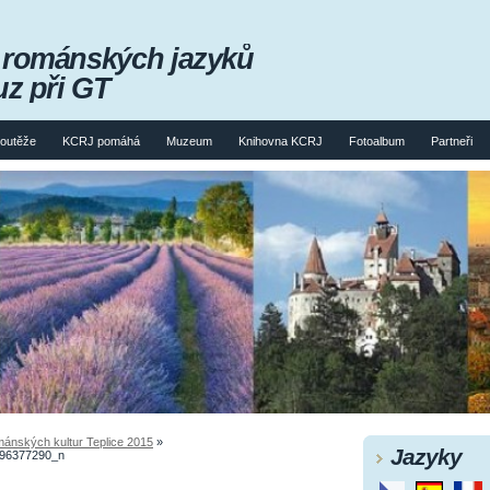
m románských jazyků
uz při GT
soutěže
KCRJ pomáhá
Muzeum
Knihovna KCRJ
Fotoalbum
Partneři
mánských kultur Teplice 2015
»
Jazyky
96377290_n