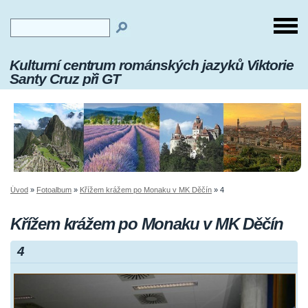
Kulturní centrum románských jazyků Viktorie
Santy Cruz při GT
Úvod
»
Fotoalbum
»
Křížem krážem po Monaku v MK Děčín
»
4
Křížem krážem po Monaku v MK Děčín
4