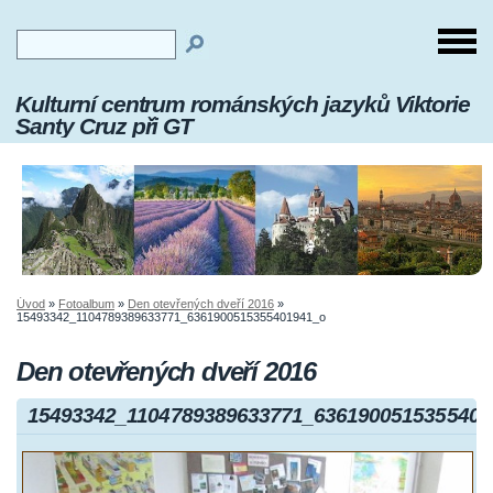
Kulturní centrum románských jazyků Viktorie
Santy Cruz při GT
Úvod
»
Fotoalbum
»
Den otevřených dveří 2016
»
15493342_1104789389633771_6361900515355401941_o
Den otevřených dveří 2016
15493342_1104789389633771_6361900515355401