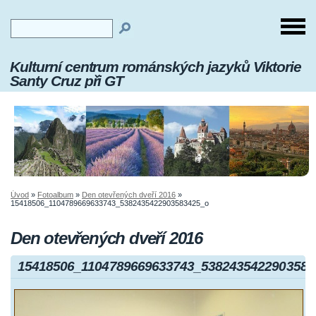
Kulturní centrum románských jazyků Viktorie
Santy Cruz při GT
Úvod
»
Fotoalbum
»
Den otevřených dveří 2016
»
15418506_1104789669633743_5382435422903583425_o
Den otevřených dveří 2016
15418506_1104789669633743_5382435422903583