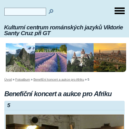
Kulturní centrum románských jazyků Viktorie
Santy Cruz při GT
Úvod
»
Fotoalbum
»
Benefiční koncert a aukce pro Afriku
»
5
Benefiční koncert a aukce pro Afriku
5