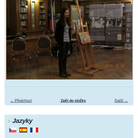
← Předchozí
Zpět do složky
Další →
Jazyky