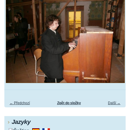
← Předchozí
Zpět do složky
Další →
Jazyky