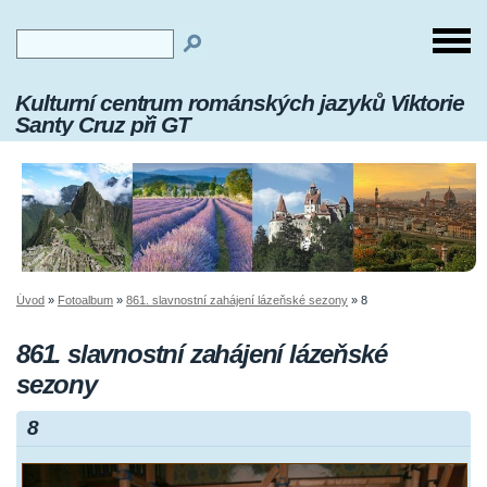
Kulturní centrum románských jazyků Viktorie
Santy Cruz při GT
Úvod
»
Fotoalbum
»
861. slavnostní zahájení lázeňské sezony
»
8
861. slavnostní zahájení lázeňské
sezony
8