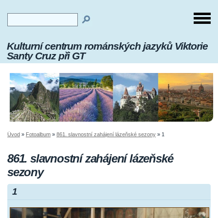
Kulturní centrum románských jazyků Viktorie
Santy Cruz při GT
Úvod
»
Fotoalbum
»
861. slavnostní zahájení lázeňské sezony
»
1
861. slavnostní zahájení lázeňské
sezony
1