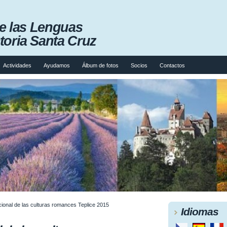
de las Lenguas
oria Santa Cruz
Actividades
Ayudamos
Álbum de fotos
Socios
Contactos
acional de las culturas romances Teplice 2015
Idiomas