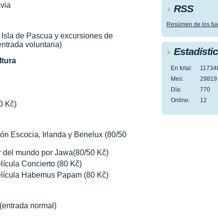
avia
RSS
Resúmen de los fu
 Isla de Pascua y excursiones de
ntrada voluntaria)
Estadísti
ltura
En total:
11734
Mes:
29819
Día:
770
Online:
12
0 Kč)
ón Escocia, Irlanda y Benelux (80/50
r del mundo por Jawa(80/50 Kč)
lícula Concierto (80 Kč)
película Habemus Papam (80 Kč)
 (entrada normal)