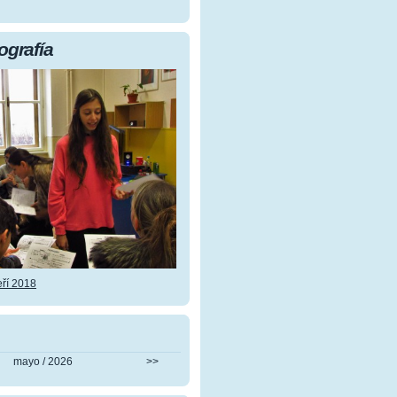
ografía
ří 2018
mayo / 2026
>>