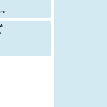
entes
ca
84