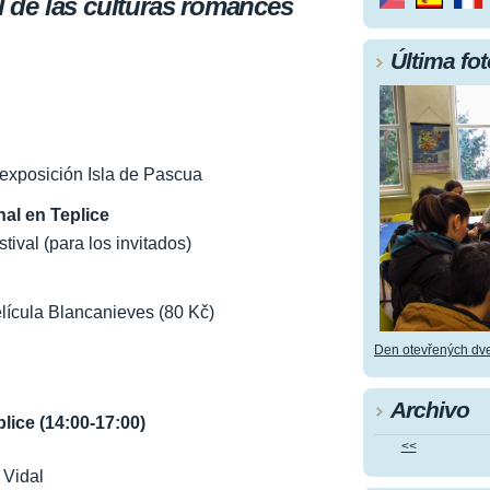
al de las culturas romances
Última fot
 exposición Isla de Pascua
al en Teplice
tival (para los invitados)
elícula Blancanieves (80 Kč)
Den otevřených dve
Archivo
lice (14:00-17:00)
<<
 Vidal