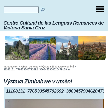
Centro Cultural de las Lenguas Romances de
Victoria Santa Cruz
Introducción
»
Álbum de fotos
»
Výstava Zimbabwe v umění
»
11168131_776533545792692_3863457904620479159_n
Výstava Zimbabwe v umění
11168131_776533545792692_38634579046204791