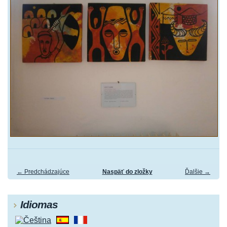
← Predchádzajúce
Naspäť do zložky
Ďalšie →
Idiomas