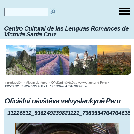
Centro Cultural de las Lenguas Romances de
Victoria Santa Cruz
Introducción
»
Álbum de fotos
»
Oficiální návštěva velvyslankyně Peru
»
13226832_936249239821121_7989334764764638070_n
Oficiální návštěva velvyslankyně Peru
13226832_936249239821121_79893347647646380