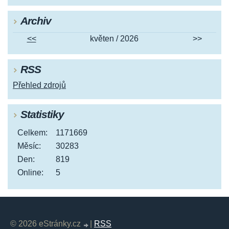
Archiv
<<
květen / 2026
>>
RSS
Přehled zdrojů
Statistiky
Celkem:
1171669
Měsíc:
30283
Den:
819
Online:
5
© 2026 eStránky.cz
|
RSS