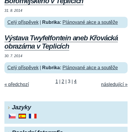
Boromejského v Teplicích
31. 8. 2014
Celý příspěvek
|
Rubrika:
Plánované akce a soutěže
Výstava Twyfelfontein aneb Křovácká
obrazárna v Teplicích
30. 7. 2014
Celý příspěvek
|
Rubrika:
Plánované akce a soutěže
1
|
2
|
3
|
4
« předchozí
následující »
Jazyky